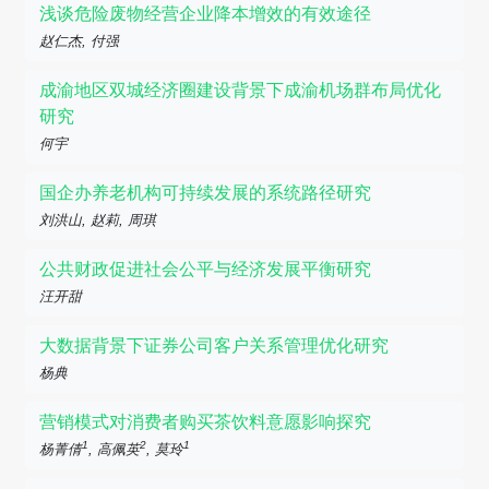
浅谈危险废物经营企业降本增效的有效途径
赵仁杰, 付强
成渝地区双城经济圈建设背景下成渝机场群布局优化
研究
何宇
国企办养老机构可持续发展的系统路径研究
刘洪山, 赵莉, 周琪
公共财政促进社会公平与经济发展平衡研究
汪开甜
大数据背景下证券公司客户关系管理优化研究
杨典
营销模式对消费者购买茶饮料意愿影响探究
1
2
1
杨菁倩
, 高佩英
, 莫玲