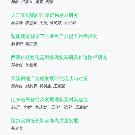
杨磊, 卢嘉斗, 黄春, 刘敏
人工智能赋能国际贸易发展研究
翟嘉蓉, 李璧辰, 王贝, 伍菊婷, 王知华
智能建造背景下企业生产力提升路径探究
胡晨阳, 瞿富强
西藏科技孵化器财务现状调研及价值路径研究
郭欣钰, 张晓雁
我国房地产金融发展研究现状与对策
党婷钰, 盛韵雯, 耿明鑫, 王耀萱
山东省民营经济发展现状及对策建议
1
1
2
1
1
1
刘进
, 李萌
, 张庆莹
, 王琦
, 郭洋
, 王鑫敏
聚力实施链长制赋能高质量发展
杨立君