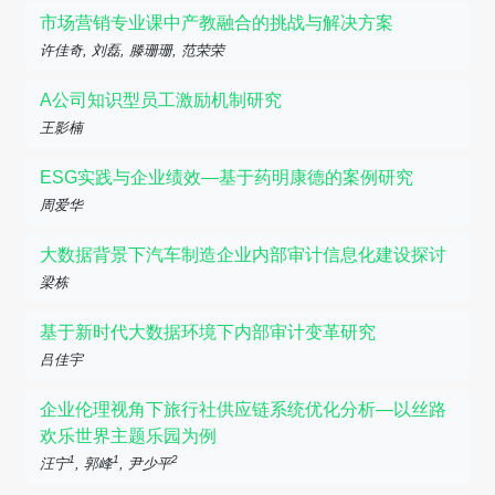
市场营销专业课中产教融合的挑战与解决方案
许佳奇, 刘磊, 滕珊珊, 范荣荣
A公司知识型员工激励机制研究
王影楠
ESG实践与企业绩效—基于药明康德的案例研究
周爱华
大数据背景下汽车制造企业内部审计信息化建设探讨
梁栋
基于新时代大数据环境下内部审计变革研究
吕佳宇
企业伦理视角下旅行社供应链系统优化分析—以丝路
欢乐世界主题乐园为例
1
1
2
汪宁
, 郭峰
, 尹少平