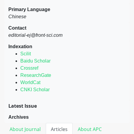
Primary Language
Chinese
Contact
editorial-ej@front-sci.com
Indexation
Scilit
Baidu Scholar
Crossref
ResearchGate
WorldCat
CNKI Scholar
Latest Issue
Archives
About Journal
Articles
About APC