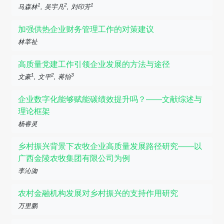
1
2
1
马森林
, 吴宇凡
, 刘印芳
加强供热企业财务管理工作的对策建议
林莘祉
高质量党建工作引领企业发展的方法与途径
1
2
3
文豪
, 文平
, 蒋怡
企业数字化能够赋能碳绩效提升吗？——文献综述与
理论框架
杨睿灵
乡村振兴背景下农牧企业高质量发展路径研究——以
广西金陵农牧集团有限公司为例
李沁洳
农村金融机构发展对乡村振兴的支持作用研究
万里鹏