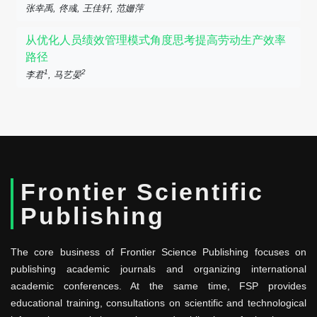
张幸禹, 佟彧, 王佳轩, 范姗萍
从优化人员绩效管理模式角度思考提高劳动生产效率
路径
1
2
李君
, 马艺晏
Frontier Scientific
Publishing
The core business of Frontier Science Publishing focuses on
publishing academic journals and organizing international
academic conferences. At the same time, FSP provides
educational training, consultations on scientific and technological