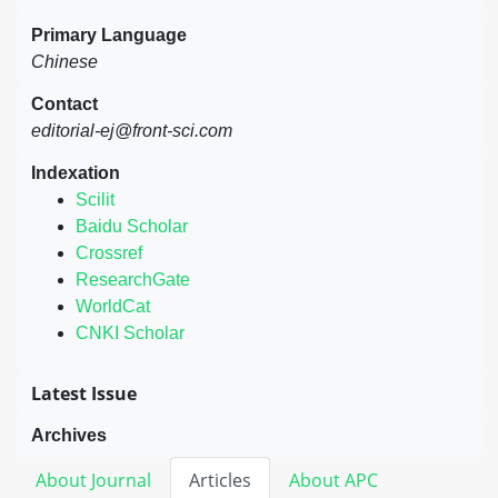
Primary Language
Chinese
Contact
editorial-ej@front-sci.com
Indexation
Scilit
Baidu Scholar
Crossref
ResearchGate
WorldCat
CNKI Scholar
Latest Issue
Archives
About Journal
Articles
About APC