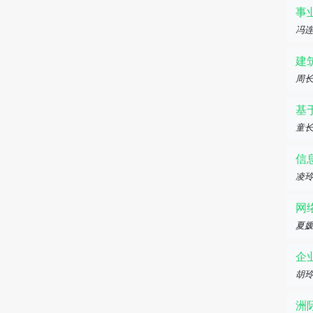
事
冯
建
周长
基
童
信
凌
网
夏
企
胡
洲