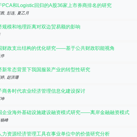
于PCA和Logistic回归的A股36家上市券商排名的研究
茜, 彭连, 夏乙月
济规模和地理距离对双边贸易额的影响
伟
国财政支出结构的优化研究——基于公共财政职能视角
玉停
济新常态背景下我国服装产业的转型性研究
婷, 赵洪珊
子商务时代农业经济管理信息化建设探讨
宝坤
国企业海外基础设施建设融资模式研究——离岸金融融资模式
文杨峰
人力资源经济管理工具在事业单位中的价值研究分析