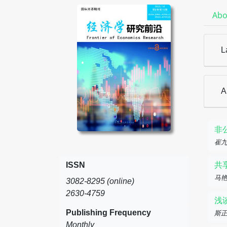
Abo
L
A
非
崔
ISSN
共
马
3082-8295 (online)
2630-4759
浅
Publishing Frequency
斯
Monthly