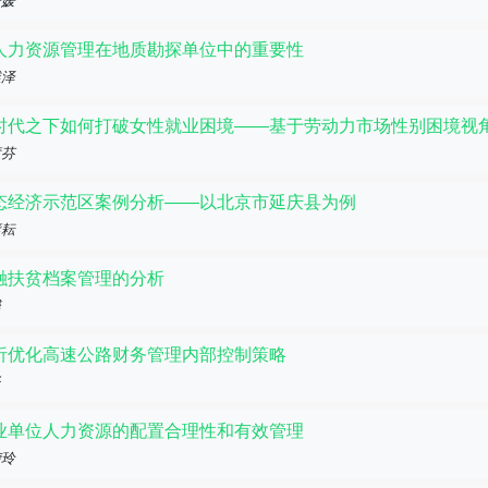
媛媛
人力资源管理在地质勘探单位中的重要性
维泽
时代之下如何打破女性就业困境——基于劳动力市场性别困境视
慧芬
态经济示范区案例分析——以北京市延庆县为例
璧耘
融扶贫档案管理的分析
馨
析优化高速公路财务管理内部控制策略
坚
业单位人力资源的配置合理性和有效管理
荣玲