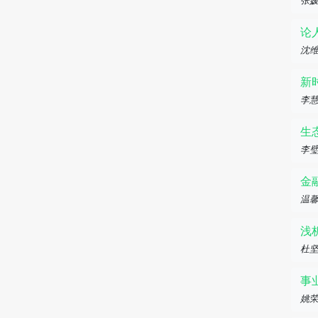
张
论
沈
新
李
生
李
金
温
浅
杜
事
姚