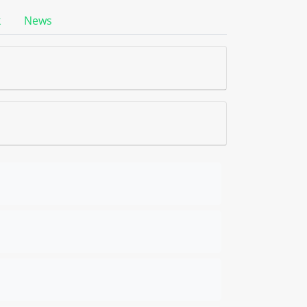
k
News