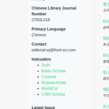
基
Chinese Library Journal
王宇
Number
270GL018
经
赵
Primary Language
Chinese
我
Contact
朱
editorial-ej@front-sci.com
经
Indexation
翟雨
Scilit
Baidu Scholar
电
Crossref
顾
ResearchGate
WorldCat
我
CNKI Scholar
宇
对
Latest Issue