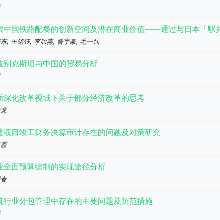
薇
索中国铁路配餐的创新空间及潜在商业价值——通过与日本「駅
东, 王铭钰, 李欣燕, 曾宇豪, 毛一强
兹别克斯坦与中国的贸易分析
勇
面深化改革视域下关于部分经济改革的思考
金龙
建项目竣工财务决算审计存在的问题及对策研究
红霞
业全面预算编制的实现途径分析
展春
筑行业分包管理中存在的主要问题及防范措施
晖