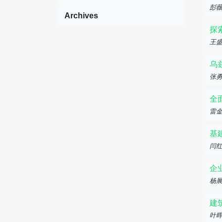
彭
Archives
探
王盛
乌
张
全
雷
基
闫
企
杨
建
叶