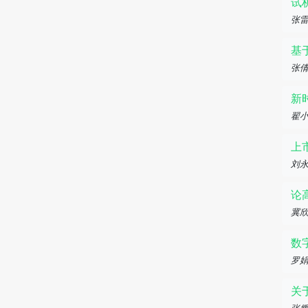
试
张
基
张
新
翟
上
刘
论
冀
数
罗
关