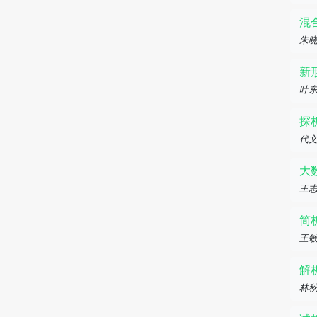
混
朱
新
叶
探
代
大
王
简
王
解
林