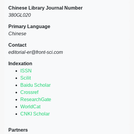
Chinese Library Journal Number
380GL020
Primary Language
Chinese
Contact
editorial-er@front-sci.com
Indexation
ISSN
Scilit
Baidu Scholar
Crossref
ResearchGate
WorldCat
CNKI Scholar
Partners