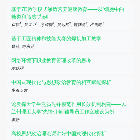
基于7E教学模式渗透营养健康教育——以“细胞中的
糖类和脂质”为例
1
1
2
2
3
1
崔睿
, 吴红卫
, 彭传智
, 吴远松
, 曾祥勇
, 占剑峰
基于工匠精神和技能大赛的焊接加工教学
魏伟, 司东升
网络环境下职业教育管理改革的思考
左杨玥
中国式现代化与思想政治教育的相互赋能探析
多杰东智
论发挥大学生党员先锋模范作用长效机制构建——以
兰州理工大学“先锋引领”辅导员工作室建设为例
李静
高校思想政治理论课讲好中国式现代化探析