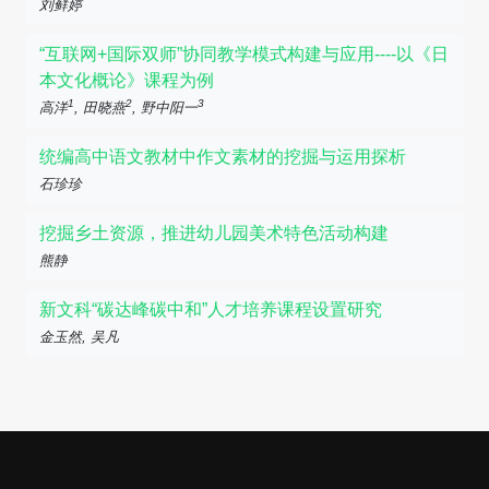
刘鲜婷
“互联网+国际双师”协同教学模式构建与应用----以《日
本文化概论》课程为例
1
2
3
高洋
, 田晓燕
, 野中阳一
统编高中语文教材中作文素材的挖掘与运用探析
石珍珍
挖掘乡土资源，推进幼儿园美术特色活动构建
熊静
新文科“碳达峰碳中和”人才培养课程设置研究
金玉然, 吴凡