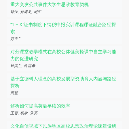
重大突发公共事件大学生思政教育契机
肖佳, 孙海龙, 周汇
“1 + X”证书制度下纳税申报实训课程课证融合路径探
索
郑玉兰
对分课堂教学模式在高校公体健美操课中自主学习能
力的促进研究
钟美兰, 许嘉希
基于立德树人理念的高校发展型资助育人内涵与路径
探析
周慧
解析如何提高英语早读的效率
王蓉, 杨欣, 朱亮
文化自信视域下民族地区高校思想政治理论课建设研