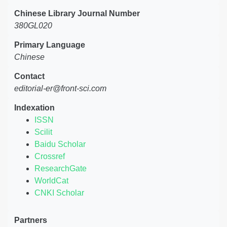
Chinese Library Journal Number
380GL020
Primary Language
Chinese
Contact
editorial-er@front-sci.com
Indexation
ISSN
Scilit
Baidu Scholar
Crossref
ResearchGate
WorldCat
CNKI Scholar
Partners