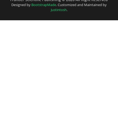
Designed by
BootstrapMade
. Customized and Maintained by
Justintosh
.