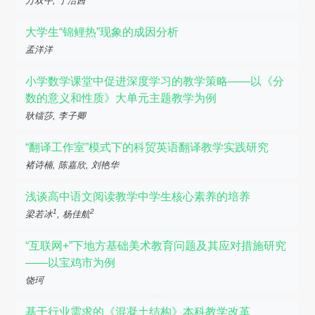
万双午, 于洁茜
大学生“锦鲤热”现象的成因分析
孟洋洋
小学数学课堂中促进深度学习的教学策略——以《分
数的意义和性质》大单元主题教学为例
耿镭莎, 李子卿
“翻译工作室”模式下的科贸英语翻译教学实践研究
褚诗楠, 陈嘉欣, 刘艳华
浅谈高中语文阅读教学中学生核心素养的培养
1
2
梁若冰
, 杨佳航
“互联网+”下地方基础美术教育问题及其应对措施研究
——以宝鸡市为例
饶珂
基于行业需求的《混凝土结构》本科教学改革