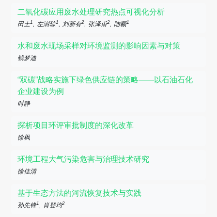
二氧化碳应用废水处理研究热点可视化分析
1
1
2
2
1
田土
, 左澍琼
, 刘新有
, 张泽甫
, 陆颖
水和废水现场采样对环境监测的影响因素与对策
钱梦迪
“双碳”战略实施下绿色供应链的策略——以石油石化
企业建设为例
时静
探析项目环评审批制度的深化改革
徐枫
环境工程大气污染危害与治理技术研究
徐佳清
基于生态方法的河流恢复技术与实践
1
2
孙先锋
, 肖登均