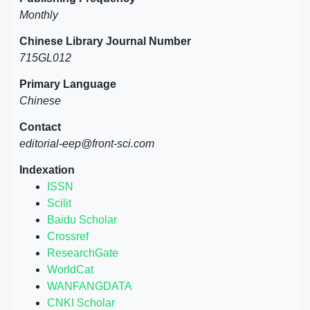
Monthly
Chinese Library Journal Number
715GL012
Primary Language
Chinese
Contact
editorial-eep@front-sci.com
Indexation
ISSN
Scilit
Baidu Scholar
Crossref
ResearchGate
WorldCat
WANFANGDATA
CNKI Scholar