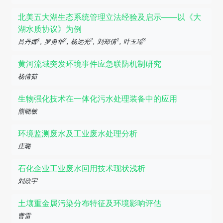
北美五大湖生态系统管理立法经验及启示——以《大
湖水质协议》为例
1
2
2
1
3
吕丹娜
, 罗勇华
, 杨远光
, 刘郑倩
, 叶玉瑶
黄河流域突发环境事件应急联防机制研究
杨倩茹
生物强化技术在一体化污水处理装备中的应用
熊晓敏
环境监测废水及工业废水处理分析
庄璐
石化企业工业废水回用技术现状浅析
刘欣宇
土壤重金属污染分布特征及环境影响评估
曹雷