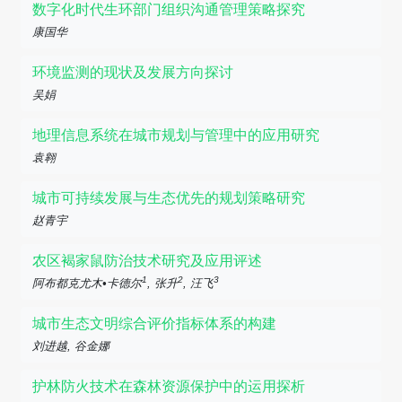
数字化时代生环部门组织沟通管理策略探究
康国华
环境监测的现状及发展方向探讨
吴娟
地理信息系统在城市规划与管理中的应用研究
袁翱
城市可持续发展与生态优先的规划策略研究
赵青宇
农区褐家鼠防治技术研究及应用评述
1
2
3
阿布都克尤木•卡德尔
, 张升
, 汪飞
城市生态文明综合评价指标体系的构建
刘进越, 谷金娜
护林防火技术在森林资源保护中的运用探析