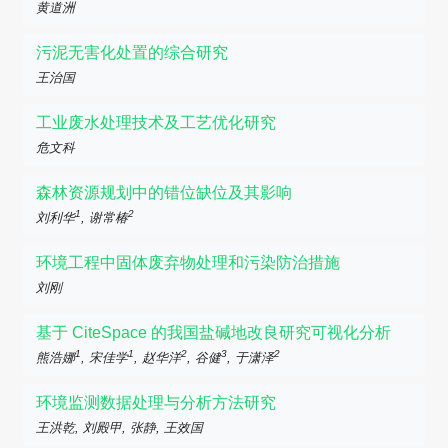
黄道洲
污泥无害化处置的综合研究
王治国
工业废水处理技术及工艺优化研究
危文科
森林资源规划中的错位缺位及其影响
1
2
刘利华
, 谢常椿
环境工程中固体废弃物处理和污染防治措施
刘刚
基于 CiteSpace 的我国盐碱地改良研究可视化分析
1
1
2
3
2
熊浩娜
, 宋佳学
, 赵华洋
, 谷健
, 于潇泽
环境监测数据处理与分析方法研究
王洪乾, 刘殿甲, 张静, 王效国