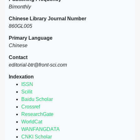
Bimonthly
Chinese Library Journal Number
860GL005
Primary Language
Chinese
Contact
editorial-btr@front-sci.com
Indexation
ISSN
Scilit
Baidu Scholar
Crossref
ResearchGate
WorldCat
WANFANGDATA
CNKI Scholar