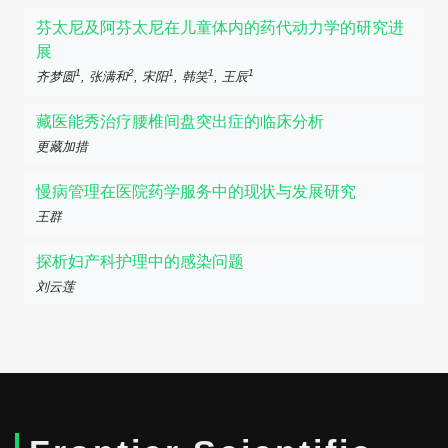
芬太尼及阿芬太尼在儿童体内的药代动力学的研究进
展
1
2
1
1
1
齐梦圆
, 张满和
, 宋阳
, 韩笑
, 王辰
藏医能秀治疗腰椎间盘突出症的临床分析
更藏加措
慢病管理在医院药学服务中的现状与发展研究
王群
探析妇产科护理中的感染问题
刘云莲