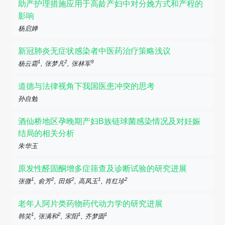
助产护理措施应用于高龄产妇中对分娩方式和产程的
影响
杨启婵
新冠肺炎无症状感染者中医药治疗策略浅议
1
2
3
杨云霜
, 张梦凡
, 张林军
道德与法律视角下我国医患冲突的思考
孙自勉
酒仙桥地区孕晚期产妇B族链球菌感染情况及对妊娠
结局的相关分析
朱华玉
原发性醛固酮增多症筛查及诊断试验的研究进展
1
2
2
1
2
张微
, 俞芳
, 田烁
, 高凤玉
, 肖红珍
老年人阿片类药物药代动力学的研究进展
1
2
1
1
韩笑
, 张满和
, 宋阳
, 齐梦圆