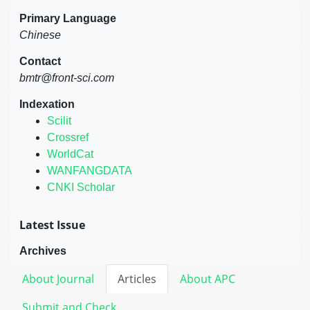
Primary Language
Chinese
Contact
bmtr@front-sci.com
Indexation
Scilit
Crossref
WorldCat
WANFANGDATA
CNKI Scholar
Latest Issue
Archives
About Journal
Articles
About APC
Submit and Check