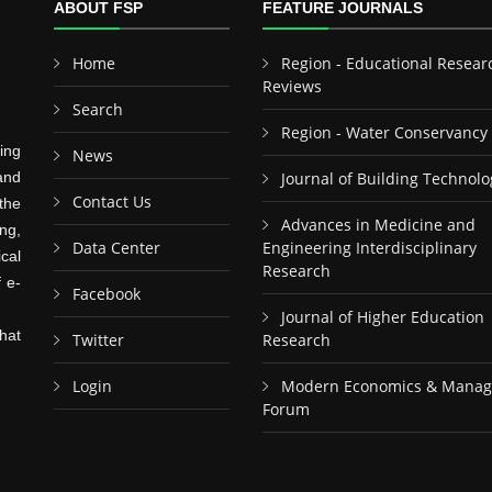
ABOUT FSP
FEATURE JOURNALS
Home
Region - Educational Resear
Reviews
Search
Region - Water Conservancy
ing
News
and
Journal of Building Technolo
Contact Us
the
Advances in Medicine and
ng,
Data Center
Engineering Interdisciplinary
cal
Research
f e-
Facebook
Journal of Higher Education
hat
Twitter
Research
Login
Modern Economics & Mana
Forum