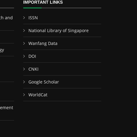
IMPORTANT LINKS
ch and
ISSN
National Library of Singapore
Wanfang Data
gy
DOI
CNKI
Google Scholar
WorldCat
gement