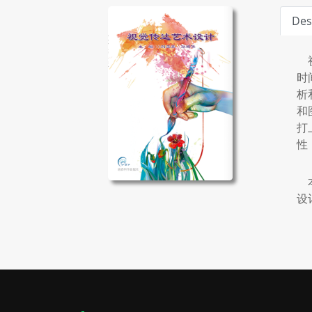
Des
视
时
析
和
打
性
本
设