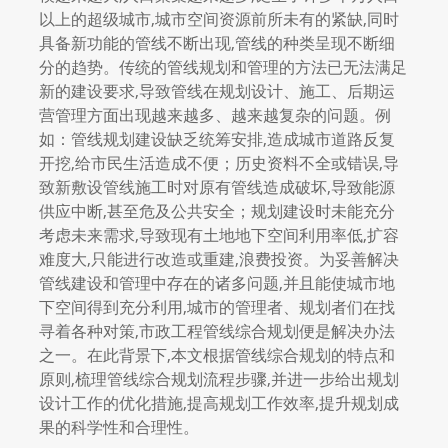
以上的超级城市,城市空间资源前所未有的紧缺,同时
具备新功能的管线不断出现,管线的种类呈现不断细
分的趋势。传统的管线规划和管理的方法已无法满足
新的建设要求,导致管线在规划设计、施工、后期运
营管理方面出现越来越多、越来越复杂的问题。例
如：管线规划建设缺乏统筹安排,造成城市道路反复
开挖,给市民生活造成不便；历史资料不全或错误,导
致新敷设管线施工时对原有管线造成破坏,导致能源
供应中断,甚至危及公共安全；规划建设时未能充分
考虑未来需求,导致现有土地地下空间利用率低,扩容
难度大,只能进行改造或重建,浪费投资。为妥善解决
管线建设和管理中存在的诸多问题,并且能使城市地
下空间得到充分利用,城市的管理者、规划者们在找
寻着各种对策,市政工程管线综合规划便是解决办法
之一。在此背景下,本文根据管线综合规划的特点和
原则,梳理管线综合规划流程步骤,并进一步给出规划
设计工作的优化措施,提高规划工作效率,提升规划成
果的科学性和合理性。