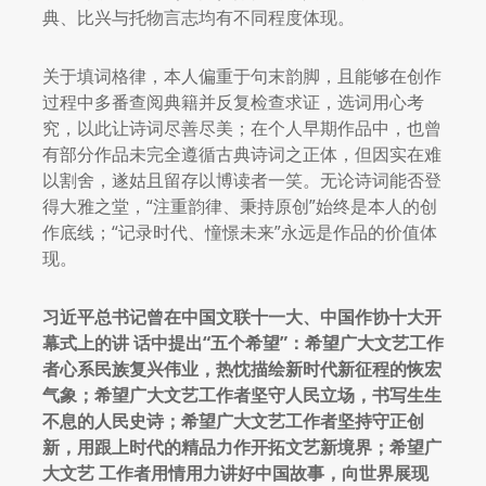
典、比兴与托物言志均有不同程度体现。
关于填词格律，本人偏重于句末韵脚，且能够在创作
过程中多番查阅典籍并反复检查求证，选词用心考
究，以此让诗词尽善尽美；在个人早期作品中，也曾
有部分作品未完全遵循古典诗词之正体，但因实在难
以割舍，遂姑且留存以博读者一笑。无论诗词能否登
得大雅之堂，“注重韵律、秉持原创”始终是本人的创
作底线；“记录时代、憧憬未来”永远是作品的价值体
现。
习近平总书记曾在中国文联十一大、中国作协十大开
幕式上的讲
话中提出“五个希望”：希望广大文艺工作
者心系民族复兴伟业，
热忱描绘新时代新征程的恢宏
气象；希望广大文艺工作者坚守人
民立场，书写生生
不息的人民史诗；希望广大文艺工作者坚持守
正创
新，用跟上时代的精品力作开拓文艺新境界；希望广
大文艺
工作者用情用力讲好中国故事，向世界展现