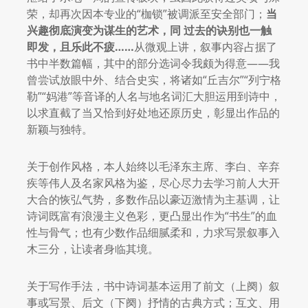
荣，却再次因本专业的“枷锁”被调派至安全部门；
当
兴趣彻底演变为谋生的艺术，同
过去的诀别也一触
即发，且乐此不疲……
从微观上讲，叙事内容占据了
书中半数篇幅，其中的部分选词令我颇为得意——我
曾尝试放眼中外、结合史实，将诸如“丘吉尔”“列宁格
勒”“妈港”等音译的人名与地名词汇大胆运用到诗中，
以求直截了当又恰到好处地还原历史，彰显出作品的
新颖与独特。
关于创作风格，本人始终以毛泽东主席、李白、辛弃
疾等伟人及名家风格为鉴，尽心尽力去学习前人大开
大合的恢弘气势，多数作品以豪迈激情为主基调，让
诗词既富有浪漫主义色彩，更凸显出作为“书生”的血
性与骨气；也有少数作品细腻柔和，力求写景叙事入
木三分，让读者身临其境。
关于写作手法，书中诗词基本运用了前文（上阕）叙
事或写景、后文（下阕）抒情的古典方式；互文、用