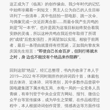
这正成为了《临嵩》的创作缘由。我少年时代的记忆
中始终珍藏着一则短文：男主人公为自己的人生目标
详列了一份清单，其中包括拍一部电影、跳一次伞、
与偶像完成一次近距离合影……而最令我产生共鸣的
则是“写一本书”。也许是因为这项目标始终契合着我
安静的灵魂，所以这种共鸣在我近些年取得了所谓
的“成绩”后愈发强烈，并渴望加以实现。相较于前两
者，最后一条理由就显得有些荒诞，正如我向挚友朱
庆国先生坦言：
“即使自己长命百岁，但到行将就木
之时，身
边也不能没有个绝品来作陪葬”
。
回到这部“绝品”。经汇总整理，书内共收录了本人于
2019—2022 年不同时期所作的诗词四十首，体裁包
括古体诗、近体诗、词等类别，其中多数作品曾获中
国电建集团下属水电五局、水电一局的一众党务人员
青睐，有幸刊登于中央企业官方网站、报刊、微信公
众平台等宣传媒体，成为毕生之荣耀。在作品梳理过
程中，本人根据诗词创作背景、情感表达等方面作综