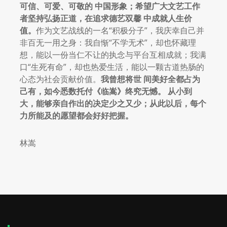
可信、可爱、可敬的
中国形象；希望广大文艺工作
者坚持弘扬正道，在追求德艺双馨
中成就人生价
值。
作为文艺战线的一名“积极分子”，我庆幸自己并
非百无一用之身：我自惭“不学无术”，却也怀藏理
想，能以一份当仁不让的执念与平台互相成就；我满
口“生死有命”，却也热爱生活，能以一颗古道热肠的
心态为社会贡献价值。
我曾想将世
间美好全都占为
己有，如今悉数托付《临嵩》终究无憾。
从小到
大，能够亲自作出的决定少之又少；从此以后，每个
力所能及的愿望都会好好把握。
林嵩