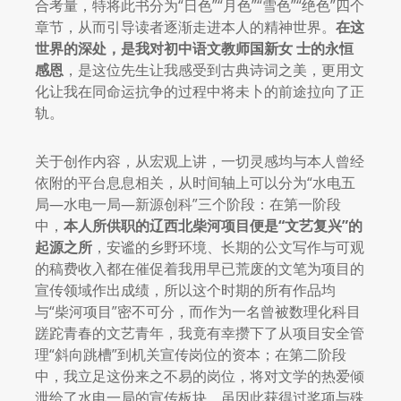
合考量，特将此书分为“日色”“月色”“雪色”“绝色”四个
章节，从而引导读者逐渐走进本人的精神世界。
在这
世界的深处，是我对初中语文教师国新女
士的永恒
感恩
，是这位先生让我感受到古典诗词之美，更用文
化让我在同命运抗争的过程中将未卜的前途拉向了正
轨。
关于创作内容，从宏观上讲，一切灵感均与本人曾经
依附的平台息息相关，从时间轴上可以分为“水电五
局—水电一局—新源创科”三个阶段：在第一阶段
中，
本人所供职的辽西北柴河项目便
是“文艺复兴”的
起源之所
，安谧的乡野环境、长期的公文写作与可观
的稿费收入都在催促着我用早已荒废的文笔为项目的
宣传领域作出成绩，所以这个时期的所有作品均
与“柴河项目”密不可分，而作为一名曾被数理化科目
蹉跎青春的文艺青年，我竟有幸攒下了从项目安全管
理“斜向跳槽”到机关宣传岗位的资本；在第二阶段
中，我立足这份来之不易的岗位，将对文学的热爱倾
泄给了水电一局的宣传板块，虽因此获得过奖项与殊