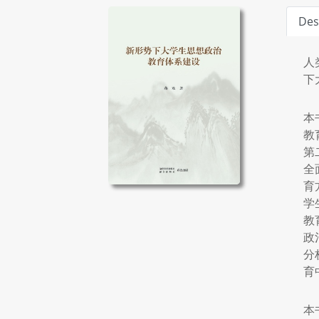
Des
人
下
本
教
第
全
育
学
教
政
分
育
本