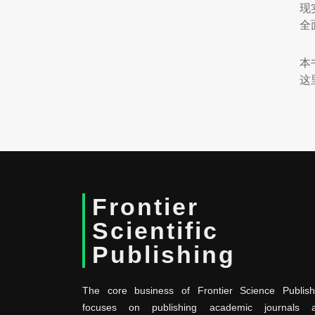
现
全
本
这
Frontier
Scientific
Publishing
The core business of Frontier Science Publish
focuses on publishing academic journals 