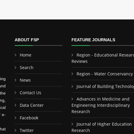
ABOUT FSP
FEATURE JOURNALS
Home
Region - Educational Resear
Reviews
Search
Region - Water Conservancy
ing
News
and
Journal of Building Technolo
Contact Us
the
Advances in Medicine and
ng,
Data Center
Engineering Interdisciplinary
cal
Research
f e-
Facebook
Journal of Higher Education
hat
Twitter
Research