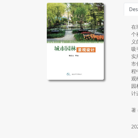
Des
在
个
义
吸
实
市
程
观
园
计
著
20