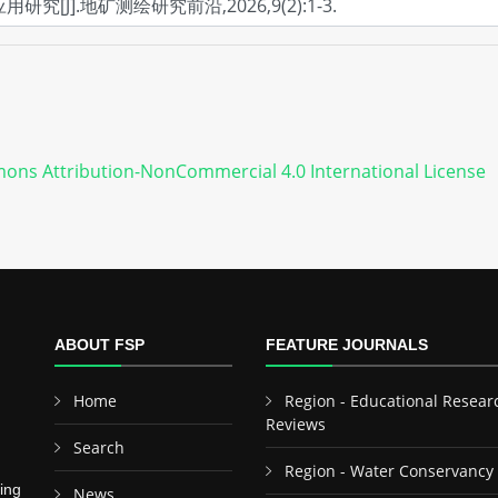
ons Attribution-NonCommercial 4.0 International License
ABOUT FSP
FEATURE JOURNALS
Home
Region - Educational Resear
Reviews
Search
Region - Water Conservancy
ing
News