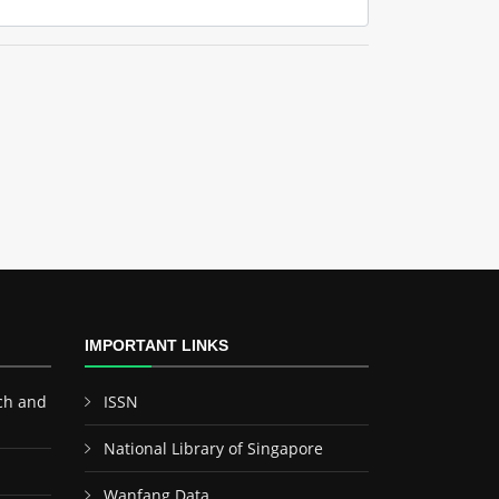
IMPORTANT LINKS
ch and
ISSN
National Library of Singapore
Wanfang Data