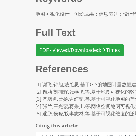
地图可视化设计；测绘成果；信息表达；设计
Full Text
PDF - Viewed/Downloaded: 9 Times
References
[1] 谢飞,钟旭,戴维思.基于GIS的地图计量数据建模
[2] 顾莉,刘拥辉,张燕飞,等.基于地图可视化的数智护栏
[3] 严增勇,曹扬,谢红韬,等.基于可视化地图的产业链图
[4] 张兰,王光霞,蒋秉川,等.网络空间地图可视化方法研
[5] 遆鹏,侯晓彤,李志林,等.基于可视化维度的泛地图表
Citing this article: