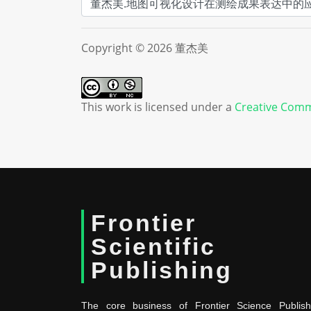
Copyright © 2026 董杰美
This work is licensed under a
Creative Comm
Frontier
Scientific
Publishing
The core business of Frontier Science Publish