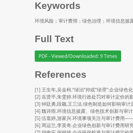
Keywords
环境风险；审计费用；绿色治理；环境信息披
Full Text
PDF - Viewed/Downloaded: 9 Times
References
[1] 王生年,吴金柯.“绿治”抑或“绿滞”:企业绿色化转型
[2] 岳贤平,朱雯婷.环境行政处罚对审计定价的影响研
[3] 钟廷勇,段颖,王三法.绿色制造如何影响审计定价
[4] 魏诗雨.环境信息披露、绿色技术创新与审计师
[5] 伍翕婷,游家兴.环境事项关注与审计费用——来自绿
[6] 周运兰,李英奇.企业绿色创新与审计费用研究[J].科
[7] 胡曲应,张丽婷.企业环保投资与审计师定价策略[J].财