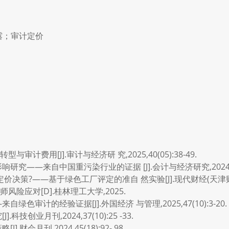
露；审计定价
与审计费用[J].审计与经济研 究,2025,40(05):38-49.
究——来自中国重污染行业的证据 [J].会计与经济研究,2024,38(4)
决策?——基于绿色工厂评定的准自 然实验[J].现代财经(天津财经大学学报
风险应对[D].桂林理工大学,2025.
色审计的经验证据[J].外国经济 与管理,2025,47(10):3-20.
技创业月刊,2024,37(10):25 -33.
会月刊,2024,45(18):92- 98.