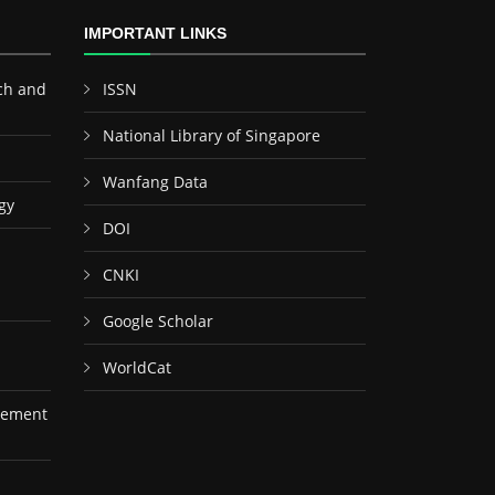
IMPORTANT LINKS
ch and
ISSN
National Library of Singapore
Wanfang Data
gy
DOI
CNKI
Google Scholar
WorldCat
gement