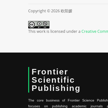
Copyright © 2026 欧阳媛
This work is licensed under a
Creative Comm
Frontier
Scientific
Publishing
The core business of Frontier Science Publish
focuses on publishing academic journals 