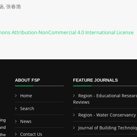
付扬, 张春渤
ons Attribution-NonCommercial 4.0 International License
ABOUT FSP
FEATURE JOURNALS
Home
Region - Educational Resear
Reviews
Search
Region - Water Conservancy
ing
News
and
Journal of Building Technolo
Contact Us
the