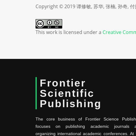
Copyright © 2019 谭修敏, 苏华, 张楠, 孙奇, 
This work is licensed under a
Creative Comm
Frontier
Scientific
Publishing
The core business of Frontier Science Publish
focuses on publishing academic journals 
organizing international academic conferences. At 