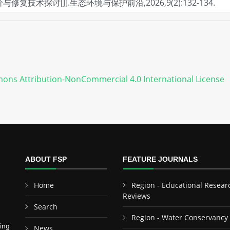
ons Attribution-NonCommercial 4.0 International License
ABOUT FSP
FEATURE JOURNALS
Home
Region - Educational Resear
Reviews
Search
Region - Water Conservancy
ing
News