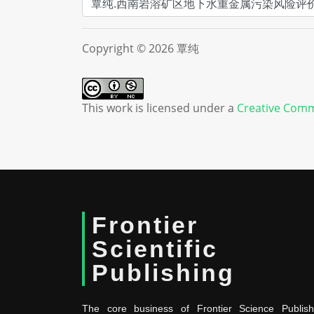
Copyright © 2026 覃纯
This work is licensed under a
Creative Comm
Frontier
Scientific
Publishing
The core business of Frontier Science Publish