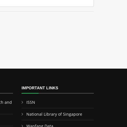
IMPORTANT LINKS
ch and
ISSN
National Library of Singapore
Wanfang Data