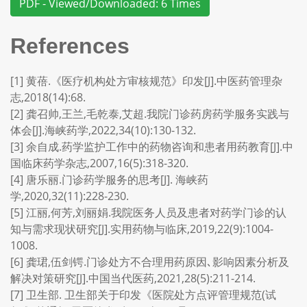
PDF - Viewed/Downloaded: 6 Times
References
[1] 黄蓓.《医疗机构处方审核规范》印发[J].中医药管理杂
志,2018(14):68.
[2] 龚召帅,王兰,毛乾泰,艾超.我院门诊药房药学服务实践与
体会[J].海峡药学,2022,34(10):130-132.
[3] 余自成.药学监护工作中的药物咨询和患者用药教育[J].中
国临床药学杂志,2007,16(5):318-320.
[4] 唐乐丽.门诊药学服务的思考[J]. 海峡药
学,2020,32(11):228-230.
[5] 江丽,何芳,刘丽娟.我院医务人员及患者对药学门诊的认
知与需求现状研究[J].实用药物与临床,2019,22(9):1004-
1008.
[6] 龚珺,伍剑锷.门诊处方不合理用药原因､影响因素分析及
解决对策研究[J].中国当代医药,2021,28(5):211-214.
[7] 卫生部. 卫生部关于印发《医院处方点评管理规范(试