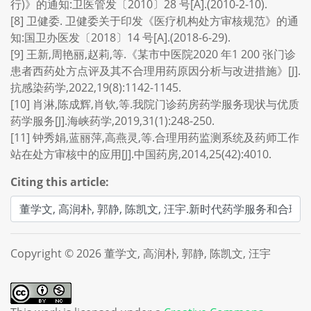
行)》的通知:卫医管发〔2010〕28 号[A].(2010-2-10).
[8] 卫健委. 卫健委关于印发《医疗机构处方审核规范》的通
知:国卫办医发〔2018〕14 号[A].(2018-6-29).
[9] 王新,周艳丽,赵莉,等.《某市中医院2020 年1 200 张门诊
患者西药处方点评及其不合理用药原因分析与改进措施》[J].
抗感染药学,2022,19(8):1142-1145.
[10] 肖淋,陈成辉,肖钦,等.我院门诊药房药学服务现状与优质
药学服务[J].海峡药学,2019,31(1):248-250.
[11] 钟秀娟,蓝丽萍,高燕灵,等.合理用药监测系统及药师工作
站在处方审核中的应用[J].中国药房,2014,25(42):4010.
Citing this article:
Copyright © 2026 董学文, 高润朴, 郭静, 陈凯文, 汪宇