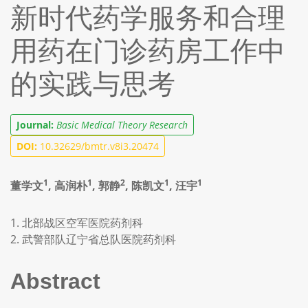
新时代药学服务和合理
用药在门诊药房工作中
的实践与思考
Journal:
Basic Medical Theory Research
DOI:
10.32629/bmtr.v8i3.20474
1
1
2
1
1
董学文
, 高润朴
, 郭静
, 陈凯文
, 汪宇
1. 北部战区空军医院药剂科
2. 武警部队辽宁省总队医院药剂科
Abstract