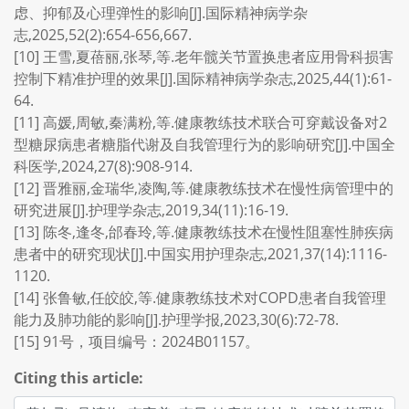
虑、抑郁及心理弹性的影响[J].国际精神病学杂
志,2025,52(2):654-656,667.
[10] 王雪,夏蓓丽,张琴,等.老年髋关节置换患者应用骨科损害
控制下精准护理的效果[J].国际精神病学杂志,2025,44(1):61-
64.
[11] 高媛,周敏,秦满粉,等.健康教练技术联合可穿戴设备对2
型糖尿病患者糖脂代谢及自我管理行为的影响研究[J].中国全
科医学,2024,27(8):908-914.
[12] 晋雅丽,金瑞华,凌陶,等.健康教练技术在慢性病管理中的
研究进展[J].护理学杂志,2019,34(11):16-19.
[13] 陈冬,逢冬,邰春玲,等.健康教练技术在慢性阻塞性肺疾病
患者中的研究现状[J].中国实用护理杂志,2021,37(14):1116-
1120.
[14] 张鲁敏,任皎皎,等.健康教练技术对COPD患者自我管理
能力及肺功能的影响[J].护理学报,2023,30(6):72-78.
[15] 91号，项目编号：2024B01157。
Citing this article: