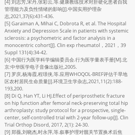
[4] 刘志芳,宋丹,张彩云,等.健康教练技术对肝硬化患者自我
管理能力及负性情绪的影响[J].中国实用护理杂
志,2021,37(6):431-436.
[5] Garaiman A, Mihai C, Dobrota R, et al. The Hospital
Anxiety and Depression Scale in patients with systemic
sclerosis: a psychometric and factor analysis in a
monocentric cohort[J]. Clin exp rheumatol，2021，39
Suppl 131(4):34-42.
[6] 中国行为医学科学编辑委员会.行为医学量表手册[M].北
京:中华医学电子音像出版社,2005.
[7] 罗庆,杨海霞,程璟侠,等.应用WHOQOL-BREF评估干旱地
区农村居民生命质量[J].环境卫生学杂志,2021,11(2):188-
193,200.
[8] Di Q, Han YT, Li HJ.Effect of periprosthetic fracture
on hip function after femoral neck-preserving total hip
arthroplasty: study protocol for a prospective, single-
center, self-controlled trial with 2-year follow-up[J]. Clin
Trial Orthop Disord, 2017, 2(1): 24-30.
[9] 郑薇,刘晓杰,时永萍,等.叙事护理对髋关节置换术后焦