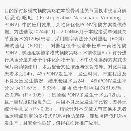
目的探讨多模式预防策略在本院骨科膝关节置换术患者麻醉
后恶心呕吐（Postoperative Nauseaand Vomiting，
PONV）中的应用效果，为临床优化PONV预防方案提供依
据。方法选取2024年1月—2024年6月于本院接受单侧膝关
节置换术的120例患者，采用随字表法分为对照组（60例）
与试验组（60例）。对照组仅予地塞米松单一药物预防
PONV，试验组实施多模式预防策略：术前依据Apfel评分进
行风险分层并给予个体化药物干预，术中优化麻醉方案减少
阿片类药物使用，术后配合穴位按压与饮食指导。对比两组
患者术后24h、48hPONV发生率、发生时间、严重程度及
不良反应发生情况。结果验组术后24h、48hPONV发生率
分别为11.67%、8.33%，显著低于对照组的31.67%、
25.00%（P＜0.05）；试验组PONV多发生于术后12h后，
且严重程度以轻度为主。两组不良反应发生率比较，差异无
统计学意义（P＞0.05）。结论针对本院膝关节置换术患者
临床特点制定的多模式PONV预防策略，能显著降低PONV
发生率，且安全性良好，值得在临床推广应用。