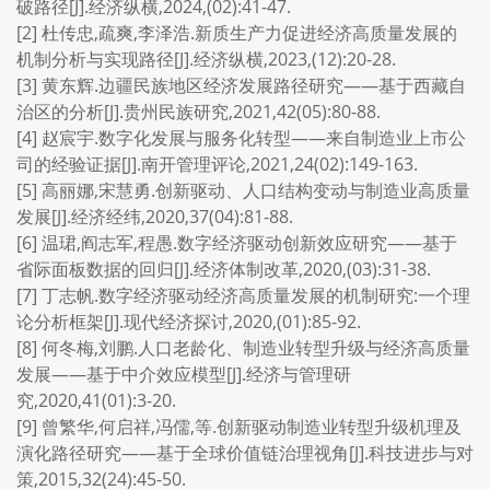
破路径[J].经济纵横,2024,(02):41-47.
[2] 杜传忠,疏爽,李泽浩.新质生产力促进经济高质量发展的
机制分析与实现路径[J].经济纵横,2023,(12):20-28.
[3] 黄东辉.边疆民族地区经济发展路径研究——基于西藏自
治区的分析[J].贵州民族研究,2021,42(05):80-88.
[4] 赵宸宇.数字化发展与服务化转型——来自制造业上市公
司的经验证据[J].南开管理评论,2021,24(02):149-163.
[5] 高丽娜,宋慧勇.创新驱动、人口结构变动与制造业高质量
发展[J].经济经纬,2020,37(04):81-88.
[6] 温珺,阎志军,程愚.数字经济驱动创新效应研究——基于
省际面板数据的回归[J].经济体制改革,2020,(03):31-38.
[7] 丁志帆.数字经济驱动经济高质量发展的机制研究:一个理
论分析框架[J].现代经济探讨,2020,(01):85-92.
[8] 何冬梅,刘鹏.人口老龄化、制造业转型升级与经济高质量
发展——基于中介效应模型[J].经济与管理研
究,2020,41(01):3-20.
[9] 曾繁华,何启祥,冯儒,等.创新驱动制造业转型升级机理及
演化路径研究——基于全球价值链治理视角[J].科技进步与对
策,2015,32(24):45-50.